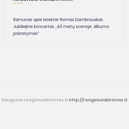
Ramunas
apie
Molėtai-Romas Dambrauskas.
Jubiliejinis koncertas „40 metų scenoje. Albumo
pristatymas”
Saugoma renginiulabirintas.lt
http://renginiulabirintas.lt