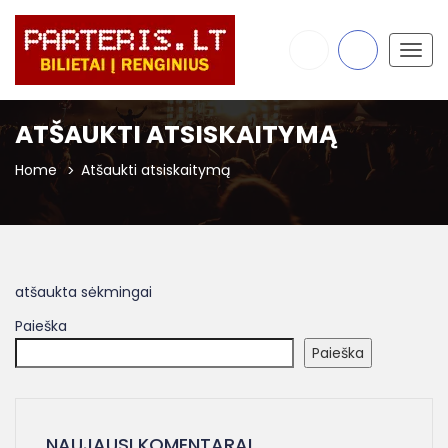
Togg
navig
ATŠAUKTI ATSISKAITYMĄ
Home
Atšaukti atsiskaitymą
atšaukta sėkmingai
Paieška
Paieška
NAUJAUSI KOMENTARAI