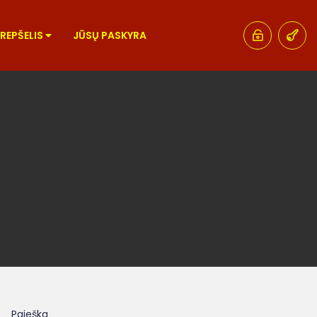
KREPŠELIS
JŪSŲ PASKYRA
Paieška