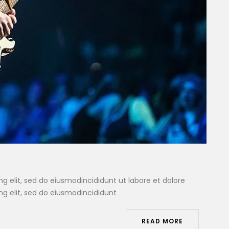
g elit, sed do eiusmodincididunt ut labore et dolore
ng elit, sed do eiusmodincididunt
READ MORE