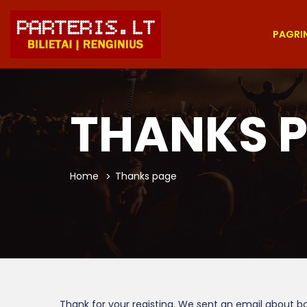
PAGRIN
THANKS 
Home
Thanks page
Thank for your registing. We sent an email about bo