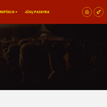
KREPŠELIS
JŪSŲ PASKYRA