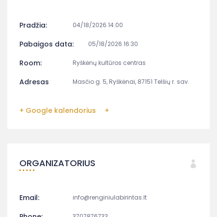
Pradžia:
04/18/2026 14:00
Pabaigos data:
05/18/2026 16:30
Room:
Ryškėnų kultūros centras
Adresas
Masčio g. 5, Ryškėnai, 87151 Telšių r. sav.
+ Google kalendorius
+
ORGANIZATORIUS
Email:
info@renginiulabirintas.lt
Phone:
3707876733